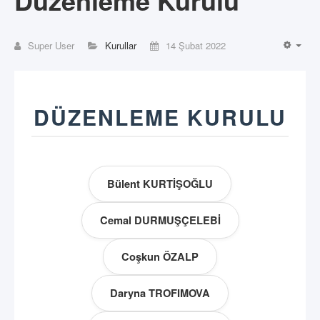
Düzenleme Kurulu
Super User
Kurullar
14 Şubat 2022
EMP
DÜZENLEME KURULU
Bülent KURTİŞOĞLU
Cemal DURMUŞÇELEBİ
Coşkun ÖZALP
Daryna TROFIMOVA