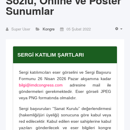
Sözlü, Online ve Poster
Sunumlar
Super User
Kongre
05 Şubat 2022
EMP
SERGİ KATILIM ŞARTLARI
Sergi katılımcıları eser görselini ve Sergi Başvuru
Formunu 26 Nisan 2026 Pazar akşamına kadar
bilgi@imdcongress.com
adresine mail ile
göndermeleri gerekmektedir. Eser görseli JPEG
veya PNG formatında olmalıdır.
Sergi başvuruları “Sanat Kurulu” değerlendirmesi
(hakemliği/jüri üyeliği) sonucuna göre kabul veya
red edilecektir. Kabul edilen eser sahiplerine kabul
yazıları gönderilecek ve eser bilgileri kongre